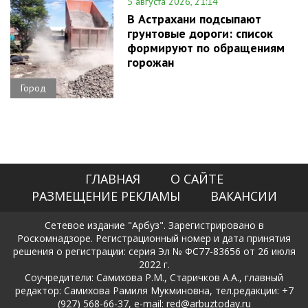
5 августа 2026, 21:14
В Астрахани подсыпают
грунтовые дороги: список
формируют по обращениям
горожан
Город
ГЛАВНАЯ
О САЙТЕ
РАЗМЕЩЕНИЕ РЕКЛАМЫ
ВАКАНСИИ
Сетевое издание "Арбуз". Зарегистрировано в
Роскомнадзоре. Регистрационный номер и дата принятия
решения о регистрации: серия Эл № ФС77-83656 от 26 июля
2022 г.
Соучредители: Самихова Р.М., Старичков А.А., главный
редактор: Самихова Рамиля Мукминовна, тел.редакции: +7
(927) 568-66-37, e-mail: red@arbuztoday.ru