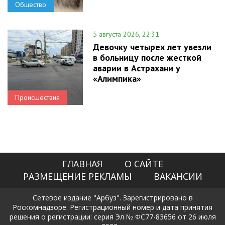
Общество
5 августа 2026, 22:31
Девочку четырех лет увезли
в больницу после жесткой
аварии в Астрахани у
«Алимпика»
Происшествия
ГЛАВНАЯ
О САЙТЕ
РАЗМЕЩЕНИЕ РЕКЛАМЫ
ВАКАНСИИ
Сетевое издание "Арбуз". Зарегистрировано в
Роскомнадзоре. Регистрационный номер и дата принятия
решения о регистрации: серия Эл № ФС77-83656 от 26 июля