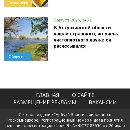
Экономика
7 августа 2026, 04:31
В Астраханской области
нашли страшного, но очень
чистоплотного паука: он
расчесывался
Общество
ГЛАВНАЯ
О САЙТЕ
РАЗМЕЩЕНИЕ РЕКЛАМЫ
ВАКАНСИИ
Сетевое издание "Арбуз". Зарегистрировано в
Роскомнадзоре. Регистрационный номер и дата принятия
решения о регистрации: серия Эл № ФС77-83656 от 26 июля