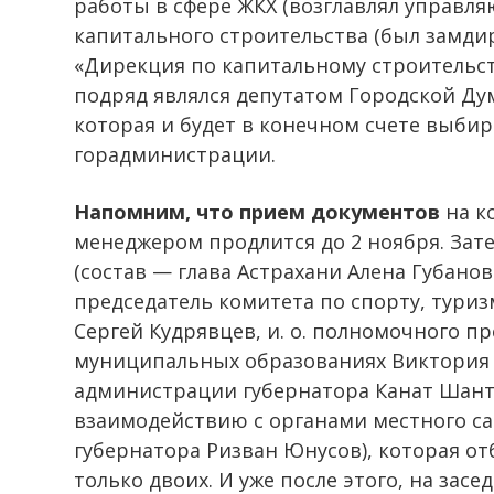
работы в сфере ЖКХ (возглавлял управл
капитального строительства (был замди
«Дирекция по капитальному строительств
подряд являлся депутатом Городской Думы
которая и будет в конечном счете выбира
горадминистрации.
Напомним, что прием документов
на к
менеджером продлится до 2 ноября. Зате
(состав — глава Астрахани Алена Губано
председатель комитета по спорту, тури
Сергей Кудрявцев, и. о. полномочного п
муниципальных образованиях Виктория Г
администрации губернатора Канат Шанти
взаимодействию с органами местного с
губернатора Ризван Юнусов), которая о
только двоих. И уже после этого, на за