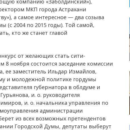
яющую компанию «Заболдинский»),
ректором МКП города Астрахани
у»), а самое интересное — два созыва
 (с 2004 по 2015 годы). Той самой,
ть, кто же станет главой
онкурс от желающих стать сити-
м 8 ноября состоится заседание комиссии
ва, ее заместитель Ильдар Измайлов,
зму и молодежной политике гордумы
редставителя губернатора в облдуме и
урьянова, и. о. руководителя
миров, и. о. начальника управления по
амоуправления администрации
тберет из всех возможных претендентов
седании Городской Думы, депутаты выберут