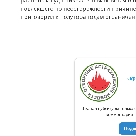
районный суд признал его виновным в 
повлекшего по неосторожности причинен
приговорил к полутора годам ограничен
Оф
В канал публикуем только 
комментарии. 
Подп