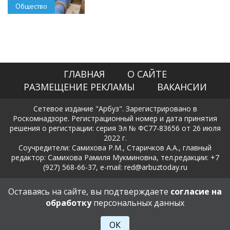
Общество
ГЛАВНАЯ
О САЙТЕ
РАЗМЕЩЕНИЕ РЕКЛАМЫ
ВАКАНСИИ
Сетевое издание "Арбуз". Зарегистрировано в
Роскомнадзоре. Регистрационный номер и дата принятия
решения о регистрации: серия Эл № ФС77-83656 от 26 июля
2022 г.
Соучредители: Самихова Р.М., Старичков А.А., главный
редактор: Самихова Рамиля Мукминовна, тел.редакции: +7
(927) 568-66-37, e-mail: red@arbuztoday.ru
Политика в отношении обработки и защиты персональных
Оставаясь на сайте, вы подтверждаете
согласие на
данных
обработку
персональных данных
18+
ОК