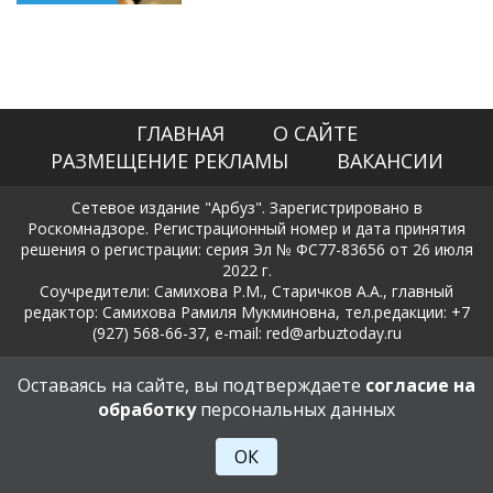
ГЛАВНАЯ
О САЙТЕ
РАЗМЕЩЕНИЕ РЕКЛАМЫ
ВАКАНСИИ
Сетевое издание "Арбуз". Зарегистрировано в
Роскомнадзоре. Регистрационный номер и дата принятия
решения о регистрации: серия Эл № ФС77-83656 от 26 июля
2022 г.
Соучредители: Самихова Р.М., Старичков А.А., главный
редактор: Самихова Рамиля Мукминовна, тел.редакции: +7
(927) 568-66-37, e-mail: red@arbuztoday.ru
Политика в отношении обработки и защиты персональных
Оставаясь на сайте, вы подтверждаете
согласие на
данных
обработку
персональных данных
18+
ОК