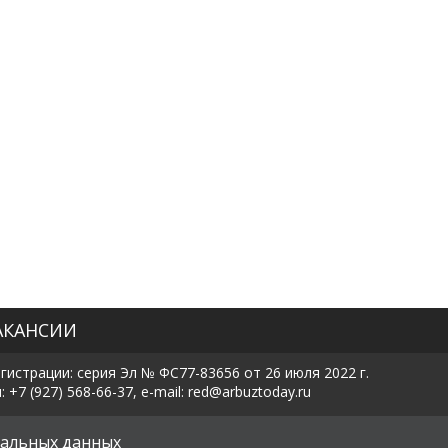
АКАНСИИ
истрации: серия Эл № ФС77-83656 от 26 июля 2022 г.
7 (927) 568-66-37, e-mail: red@arbuztoday.ru
х
альных данных