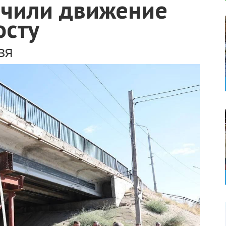
ичили движение
осту
зя