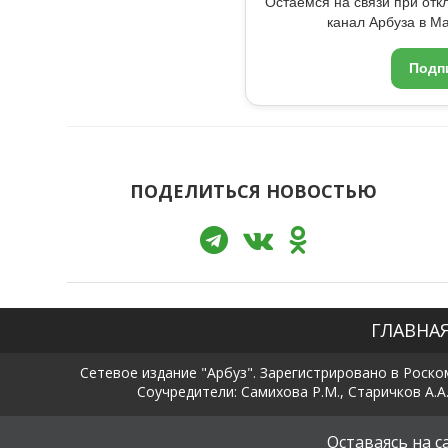
Остаемся на связи при от
канал Арбуза в Ma
Подп
ПОДЕЛИТЬСЯ НОВОСТЬЮ
ГЛАВНА
Сетевое издание "Арбуз". Зарегистрировано в Роско
Соучредители: Самихова Р.М., Старичков А.А.
Оставаясь на 