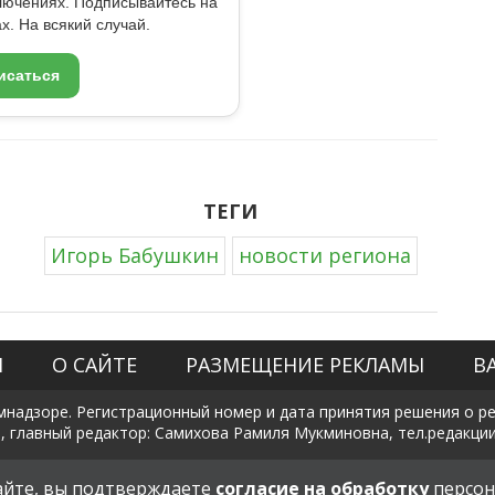
ключениях. Подписывайтесь на
x. На всякий случай.
исаться
ТЕГИ
Игорь Бабушкин
новости региона
Я
О САЙТЕ
РАЗМЕЩЕНИЕ РЕКЛАМЫ
В
мнадзоре. Регистрационный номер и дата принятия решения о рег
, главный редактор: Самихова Рамиля Мукминовна, тел.редакции: +
Политика в отношении обработки и защиты персональных данны
сайте, вы подтверждаете
согласие на обработку
персон