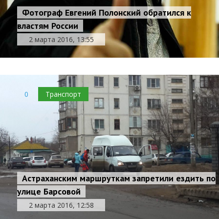
Фотограф Евгений Полонский обратился к
властям России
2 марта 2016, 13:55
0
Транспорт
Астраханским маршруткам запретили ездить по
улице Барсовой
Астраханских автоледи поздравят дорожные
2 марта 2016, 12:58
полицейские