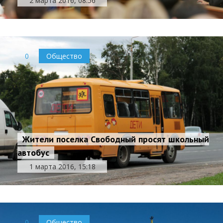
2 марта 2016, 08:56
0
Общество
Жители поселка Свободный просят школьный
автобус
1 марта 2016, 15:18
0
Общество