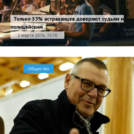
Только 53% астраханцев доверяют судьям и
полицейским
2 марта 2016, 15:10
0
Общество