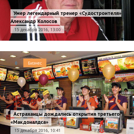
Умер легендарный тренер «Судостроителя»
Александр Колосов
15 декабря 2016, 13:00
0
Бизнес
Астраханцы дождались открытия третьего
«Макдоналдса»
15 декабря 2016, 10:41