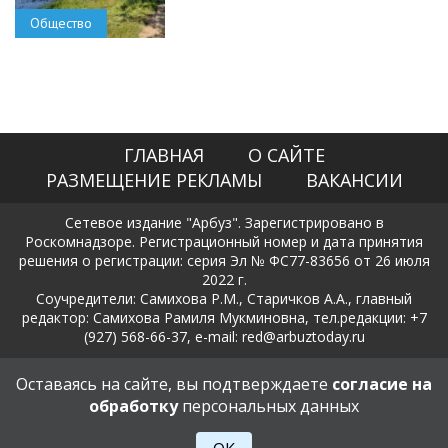
Общество
ГЛАВНАЯ
О САЙТЕ
РАЗМЕЩЕНИЕ РЕКЛАМЫ
ВАКАНСИИ
Сетевое издание "Арбуз". Зарегистрировано в
Роскомнадзоре. Регистрационный номер и дата принятия
решения о регистрации: серия Эл № ФС77-83656 от 26 июля
2022 г.
Соучредители: Самихова Р.М., Старичков А.А., главный
редактор: Самихова Рамиля Мукминовна, тел.редакции: +7
(927) 568-66-37, e-mail: red@arbuztoday.ru
Политика в отношении обработки и защиты персональных
Оставаясь на сайте, вы подтверждаете
согласие на
данных
обработку
персональных данных
18+