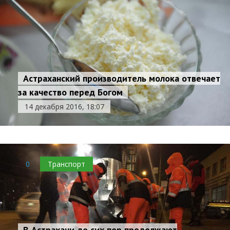
Астраханский производитель молока отвечает
за качество перед Богом
14 декабря 2016, 18:07
0
Транспорт
В Астрахани до сих пор продолжают