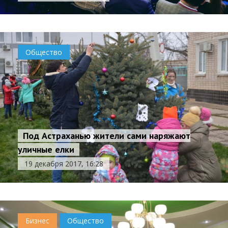
Общество
Под Астраханью жители сами наряжают
уличные елки
19 декабря 2017, 16:28
Бизнес
Общество