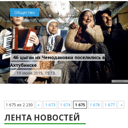
Общество
46 цыган из Чемодановки поселились в
Ахтубинске
19 июня 2019, 15:12
1 675 из 2 230
«
1 673
1 674
1 675
1 676
1 677
»
ЛЕНТА НОВОСТЕЙ