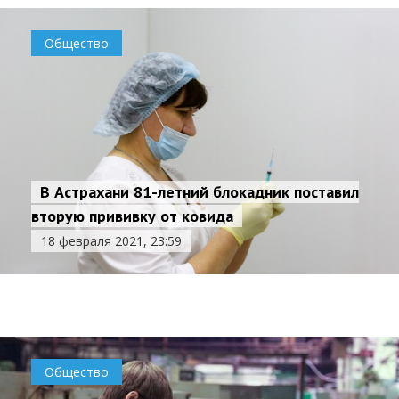
Общество
В Астрахани 81-летний блокадник поставил
вторую прививку от ковида
В Калмыкии задержали астраханца, который
18 февраля 2021, 23:59
покупал справки для животных
18 февраля 2021, 23:54
Происшествия
Общество