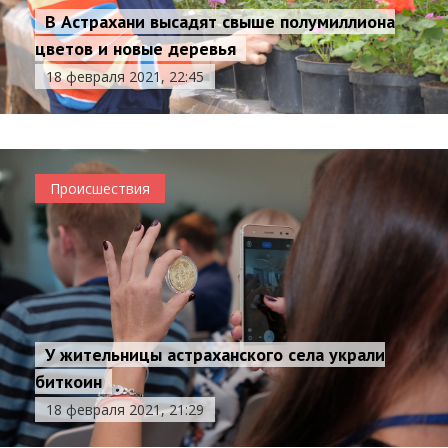
В Астрахани высадят свыше полумиллиона
цветов и новые деревья
18 февраля 2021, 22:45
Происшествия
У жительницы астраханского села украли
биткоин
18 февраля 2021, 21:29