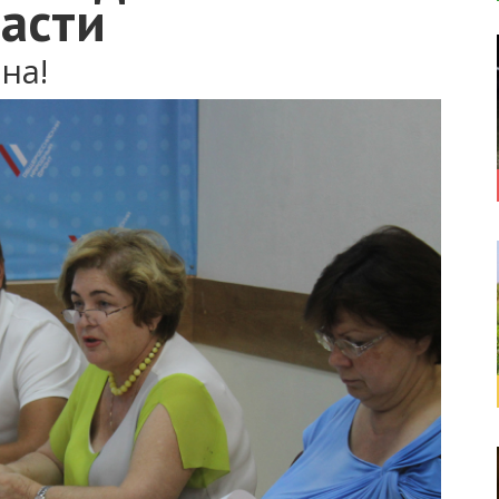
асти
на!