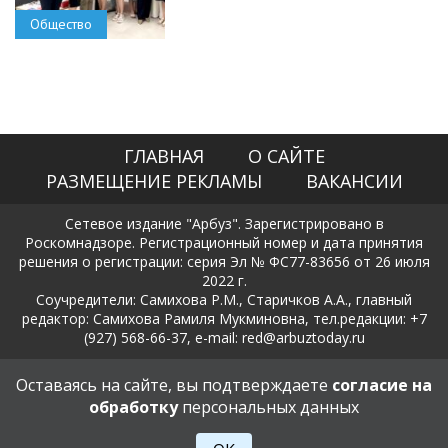
Общество
ГЛАВНАЯ
О САЙТЕ
РАЗМЕЩЕНИЕ РЕКЛАМЫ
ВАКАНСИИ
Сетевое издание "Арбуз". Зарегистрировано в
Роскомнадзоре. Регистрационный номер и дата принятия
решения о регистрации: серия Эл № ФС77-83656 от 26 июля
2022 г.
Соучредители: Самихова Р.М., Старичков А.А., главный
редактор: Самихова Рамиля Мукминовна, тел.редакции: +7
(927) 568-66-37, e-mail: red@arbuztoday.ru
Политика в отношении обработки и защиты персональных
Оставаясь на сайте, вы подтверждаете
согласие на
данных
обработку
персональных данных
18+