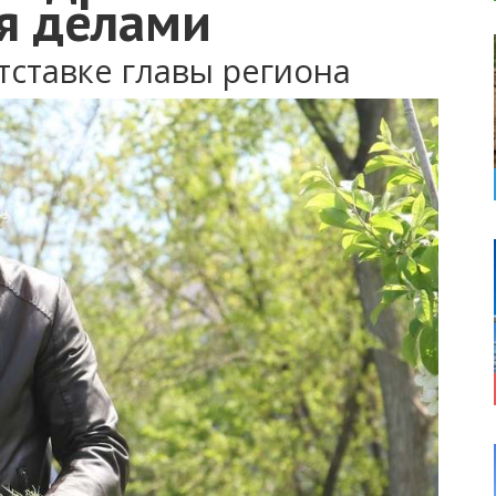
ся делами
тставке главы региона