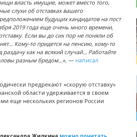
арищи власть имущие, может вместо того,
ые слухи об отставках вашего
 предположением будущих кандидатов на пост
ября 2019 года еще очень много времени,
тставку. Если вы до сих пор не поняли об
нят… Кому-то придется на пенсию, кому-то
д раздачу как на всякий случай… Работайте
 головы разным бредом…»
, —
написал
одически предрекают «скорую отставку»
ханской области удерживается в своем
авами еще нескольких регионов России
Александра Жилкина
можно почитать