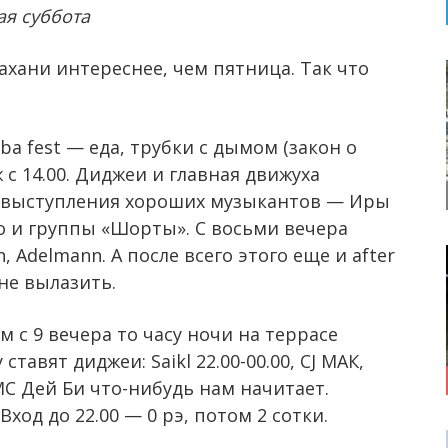
ая суббота
ахани интереснее, чем пятница. Так что
ba fest — еда, трубки с дымом (закон о
 с 14.00. Диджеи и главная движуха
g, выступления хороших музыкантов — Иры
о и группы «Шорты». С восьми вечера
 Adelmann. А после всего этого еще и after
 не вылазить.
м с 9 вечера то часу ночи на террасе
тавят диджеи: Saikl 22.00-00.00, CJ МАК,
 МС Дей Би что-нибудь нам начитает.
Вход до 22.00 — 0 рэ, потом 2 сотки.