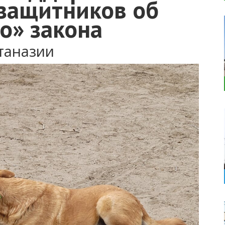
озащитников об
о» закона
таназии