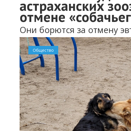
астраханских зо
отмене «собачьег
Они борются за отмену эв
Общество