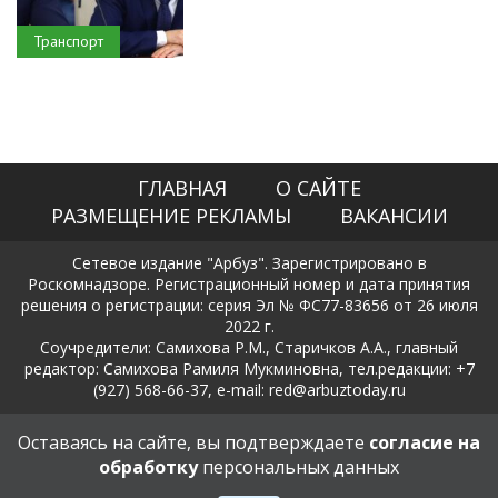
Транспорт
ГЛАВНАЯ
О САЙТЕ
РАЗМЕЩЕНИЕ РЕКЛАМЫ
ВАКАНСИИ
Сетевое издание "Арбуз". Зарегистрировано в
Роскомнадзоре. Регистрационный номер и дата принятия
решения о регистрации: серия Эл № ФС77-83656 от 26 июля
2022 г.
Соучредители: Самихова Р.М., Старичков А.А., главный
редактор: Самихова Рамиля Мукминовна, тел.редакции: +7
(927) 568-66-37, e-mail: red@arbuztoday.ru
Политика в отношении обработки и защиты персональных
Оставаясь на сайте, вы подтверждаете
согласие на
данных
обработку
персональных данных
18+