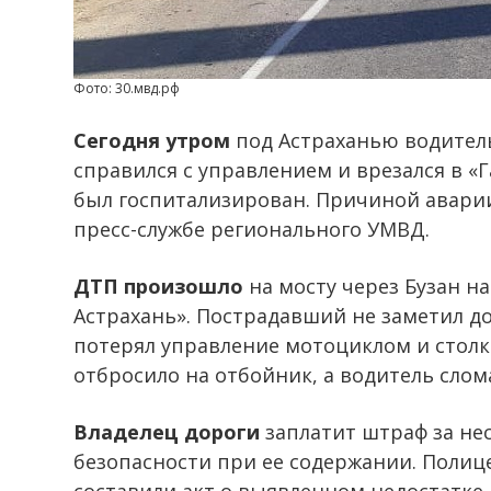
Фото: 30.мвд.рф
Сегодня утром
под Астраханью водитель
справился с управлением и врезался в «
был госпитализирован. Причиной аварии
пресс-службе регионального УМВД.
ДТП произошло
на мосту через Бузан н
Астрахань». Пострадавший не заметил д
потерял управление мотоциклом и столкн
отбросило на отбойник, а водитель слом
Владелец дороги
заплатит штраф за не
безопасности при ее содержании. Полиц