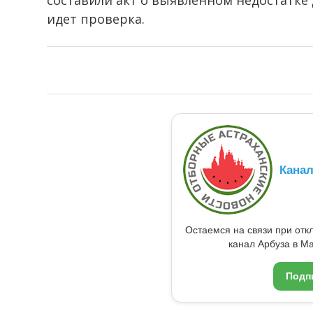
составили акт о выявленном недостатке 
идет проверка.
Кана
Остаемся на связи при от
канал Арбуза в Ma
Подп