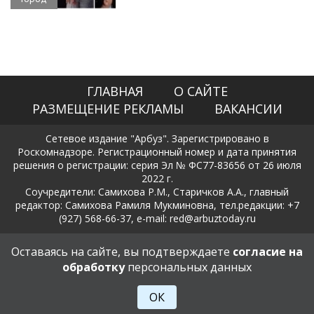
ГЛАВНАЯ
О САЙТЕ
РАЗМЕЩЕНИЕ РЕКЛАМЫ
ВАКАНСИИ
Сетевое издание "Арбуз". Зарегистрировано в
Роскомнадзоре. Регистрационный номер и дата принятия
решения о регистрации: серия Эл № ФС77-83656 от 26 июля
2022 г.
Соучредители: Самихова Р.М., Старичков А.А., главный
редактор: Самихова Рамиля Мукминовна, тел.редакции: +7
(927) 568-66-37, e-mail: red@arbuztoday.ru
Политика в отношении обработки и защиты персональных
Оставаясь на сайте, вы подтверждаете
согласие на
данных
обработку
персональных данных
18+
ОК