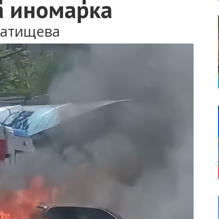
а иномарка
Татищева