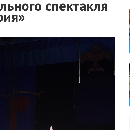
льного спектакля
рия»