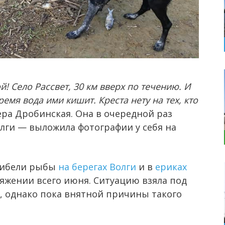
! Село Рассвет, 30 км вверх по течению. И
емя вода ими кишит. Креста нету на тех, кто
ера Дробинская. Она в очередной раз
олги — выложила фотографии у себя на
гибели рыбы
на берегах Волги
и в
ериках
тяжении всего июня. Ситуацию взяла под
, однако пока внятной причины такого