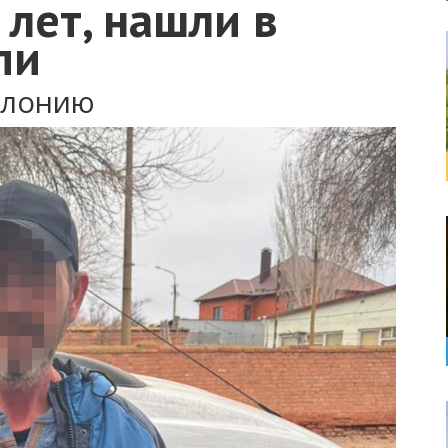
лет, нашли в
пи
олонию