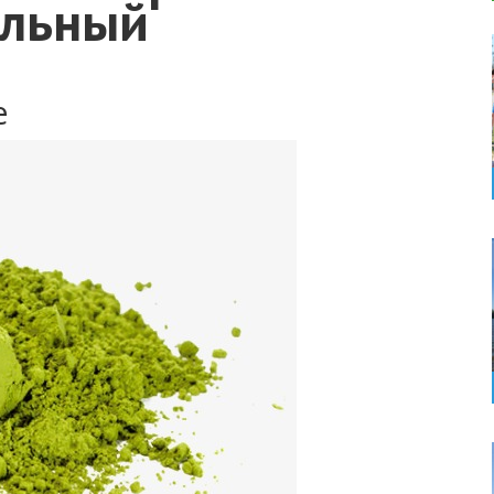
ельный
е