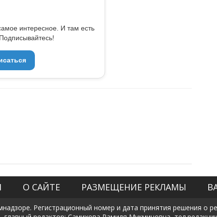
самое интересное. И там есть
Подписывайтесь!
исаться
Я
О САЙТЕ
РАЗМЕЩЕНИЕ РЕКЛАМЫ
В
мнадзоре. Регистрационный номер и дата принятия решения о рег
, главный редактор: Самихова Рамиля Мукминовна, тел.редакции: +