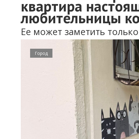
квартира настоя
любительницы к
Ее может заметить тольк
Город