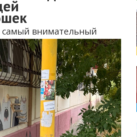
щей
ошек
о самый внимательный