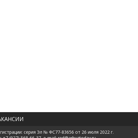
АКАНСИИ
истрации: серия Эл № ФС77-83656 от 26 июля 2022 г.
7 (927) 568-66-37, e-mail: red@arbuztoday.ru