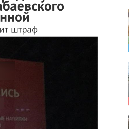
абаевского
онной
зит штраф