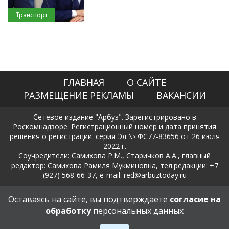
Транспорт
ГЛАВНАЯ
О САЙТЕ
РАЗМЕЩЕНИЕ РЕКЛАМЫ
ВАКАНСИИ
Сетевое издание "Арбуз". Зарегистрировано в
Роскомнадзоре. Регистрационный номер и дата принятия
решения о регистрации: серия Эл № ФС77-83656 от 26 июля
2022 г.
Соучредители: Самихова Р.М., Старичков А.А., главный
редактор: Самихова Рамиля Мукминовна, тел.редакции: +7
(927) 568-66-37, e-mail: red@arbuztoday.ru
Политика в отношении обработки и защиты персональных
Оставаясь на сайте, вы подтверждаете
согласие на
данных
обработку
персональных данных
18+