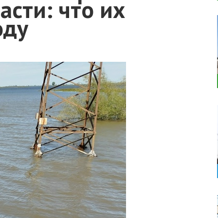
асти: что их
оду