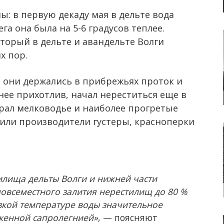
: в первую декаду мая в дельте вода
ега она была на 5-6 градусов теплее.
торый в дельте и авандельте Волги
х пор.
ле они держались в прибрежьях проток и
нее прихотлив, начал нереститься еще в
рал мелководье и наиболее прогретые
дили производители густеры, красноперки
илища дельты Волги и нижней части
овсеместного залития нерестилищ до 80 %
кой температуре воды значительное
женной сапролегнией»
, — поясняют