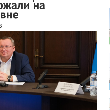
ржали на
вне
в