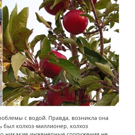
роблемы с водой. Правда, возникла она
ь был колхоз-миллионер, колхоз
то никакие инженерные сооружения не