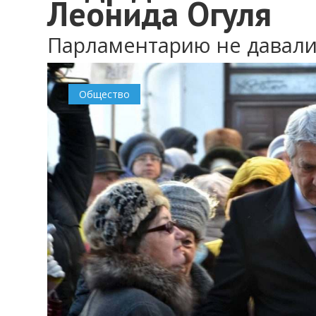
Леонида Огуля
Парламентарию не давали
0
Общество