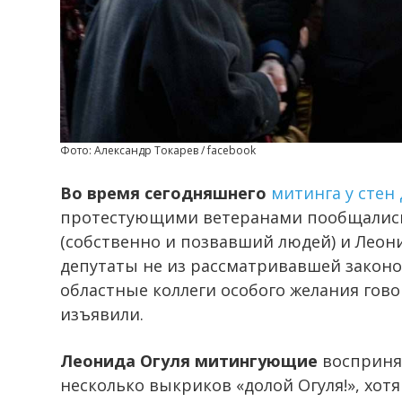
Фото: Александр Токарев / facebook
Во время сегодняшнего
митинга у стен
протестующими ветеранами пообщались 
(собственно и позвавший людей) и Леони
депутаты не из рассматривавшей законо
областные коллеги особого желания гов
изъявили.
Леонида Огуля митингующие
воспринял
несколько выкриков «долой Огуля!», хот