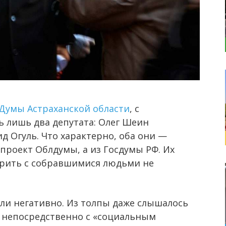
 Думы Астраханской области
, с
лишь два депутата: Олег Шеин
д Огуль. Что характерно, оба они —
проект Облдумы, а из Госдумы РФ. Их
орить с собравшимися людьми не
и негативно. Из толпы даже слышалось
я непосредственно с «социальным