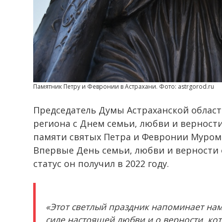
Памятник Петру и Февронии в Астрахани. Фото: astrgorod.ru
Председатель Думы Астраханской облас
региона с Днем семьи, любви и верност
памяти святых Петра и Февронии Муромс
Впервые День семьи, любви и верности 
статус он получил в 2022 году.
«Этот светлый праздник напоминает нам
силе настоящей любви и о верности, к