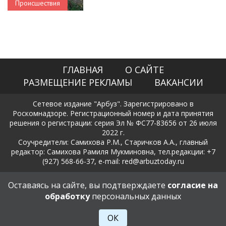
Происшествия
ГЛАВНАЯ
О САЙТЕ
РАЗМЕЩЕНИЕ РЕКЛАМЫ
ВАКАНСИИ
Сетевое издание "Арбуз". Зарегистрировано в
Роскомнадзоре. Регистрационный номер и дата принятия
решения о регистрации: серия Эл № ФС77-83656 от 26 июля
2022 г.
Соучредители: Самихова Р.М., Старичков А.А., главный
редактор: Самихова Рамиля Мукминовна, тел.редакции: +7
(927) 568-66-37, e-mail: red@arbuztoday.ru
Политика в отношении обработки и защиты персональных
Оставаясь на сайте, вы подтверждаете
согласие на
данных
обработку
персональных данных
18+
ОК