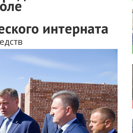
роле
еского интерната
едств