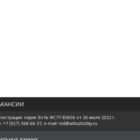
АКАНСИИ
истрации: серия Эл № ФС77-83656 от 26 июля 2022 г.
7 (927) 568-66-37, e-mail: red@arbuztoday.ru
х
альных данных