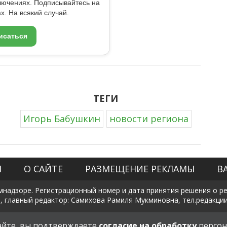
ключениях. Подписывайтесь на
x. На всякий случай.
исаться
ТЕГИ
Игорь Бабушкин
новости региона
Я
О САЙТЕ
РАЗМЕЩЕНИЕ РЕКЛАМЫ
В
мнадзоре. Регистрационный номер и дата принятия решения о рег
, главный редактор: Самихова Рамиля Мукминовна, тел.редакции: +
Политика в отношении обработки и защиты персональных данны
сайте, вы подтверждаете
согласие на обработку
персон