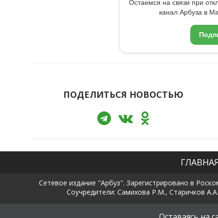
Остаемся на связи при от
канал Арбуза в Ma
Подп
ПОДЕЛИТЬСЯ НОВОСТЬЮ
ГЛАВНА
Сетевое издание "Арбуз". Зарегистрировано в Роско
Соучредители: Самихова Р.М., Старичков А.А.
Оставаясь на 