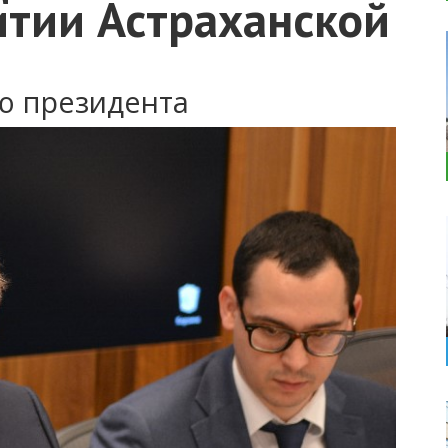
итии Астраханской
ю президента