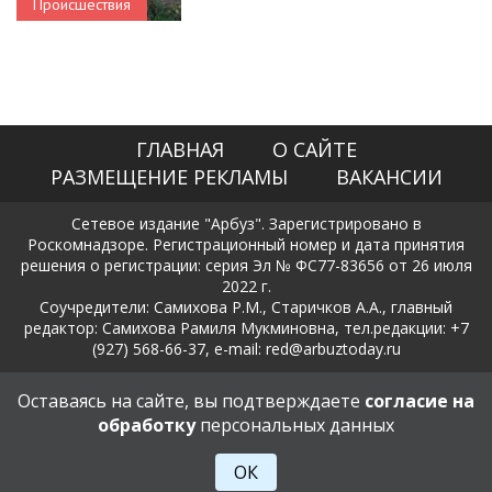
Происшествия
ГЛАВНАЯ
О САЙТЕ
РАЗМЕЩЕНИЕ РЕКЛАМЫ
ВАКАНСИИ
Сетевое издание "Арбуз". Зарегистрировано в
Роскомнадзоре. Регистрационный номер и дата принятия
решения о регистрации: серия Эл № ФС77-83656 от 26 июля
2022 г.
Соучредители: Самихова Р.М., Старичков А.А., главный
редактор: Самихова Рамиля Мукминовна, тел.редакции: +7
(927) 568-66-37, e-mail: red@arbuztoday.ru
Политика в отношении обработки и защиты персональных
Оставаясь на сайте, вы подтверждаете
согласие на
данных
обработку
персональных данных
18+
ОК