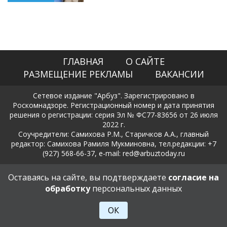
ГЛАВНАЯ
О САЙТЕ
РАЗМЕЩЕНИЕ РЕКЛАМЫ
ВАКАНСИИ
Сетевое издание "Арбуз". Зарегистрировано в
Роскомнадзоре. Регистрационный номер и дата принятия
решения о регистрации: серия Эл № ФС77-83656 от 26 июля
2022 г.
Соучредители: Самихова Р.М., Старичков А.А., главный
редактор: Самихова Рамиля Мукминовна, тел.редакции: +7
(927) 568-66-37, e-mail: red@arbuztoday.ru
Политика в отношении обработки и защиты персональных
Оставаясь на сайте, вы подтверждаете
согласие на
данных
обработку
персональных данных
18+
ОК