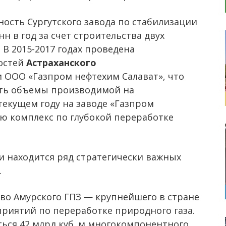
ость Сургутского завода по стабилизации
нн в год за счет строительства двух
В 2015-2017 годах проведена
остей
Астраханского
и ООО «Газпром нефтехим Салават», что
ить объемы производимой на
текущем году на заводе «Газпром
ию комплекс по глубокой переработке
 находится ряд стратегически важных
.
во Амурского ГПЗ — крупнейшего в стране
приятий по переработке природного газа.
ться 42 млрд куб. м многокомпонентного