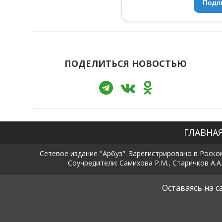
Подп
ПОДЕЛИТЬСЯ НОВОСТЬЮ
ГЛАВНА
Сетевое издание "Арбуз". Зарегистрировано в Роско
Соучредители: Самихова Р.М., Старичков А.А.
Оставаясь на 