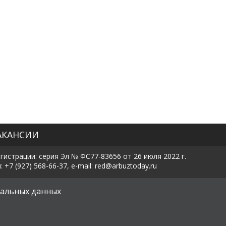
АКАНСИИ
истрации: серия Эл № ФС77-83656 от 26 июля 2022 г.
7 (927) 568-66-37, e-mail: red@arbuztoday.ru
х
альных данных