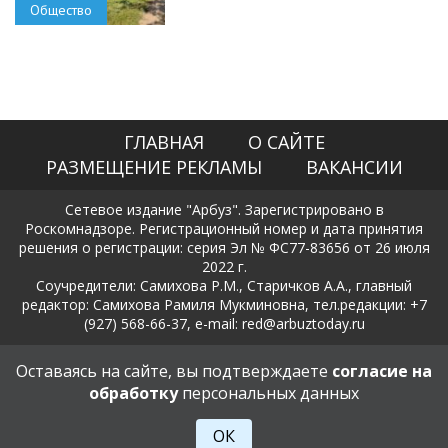
Общество
ГЛАВНАЯ
О САЙТЕ
РАЗМЕЩЕНИЕ РЕКЛАМЫ
ВАКАНСИИ
Сетевое издание "Арбуз". Зарегистрировано в
Роскомнадзоре. Регистрационный номер и дата принятия
решения о регистрации: серия Эл № ФС77-83656 от 26 июля
2022 г.
Соучредители: Самихова Р.М., Старичков А.А., главный
редактор: Самихова Рамиля Мукминовна, тел.редакции: +7
(927) 568-66-37, e-mail: red@arbuztoday.ru
Политика в отношении обработки и защиты персональных
Оставаясь на сайте, вы подтверждаете
согласие на
данных
обработку
персональных данных
18+
ОК