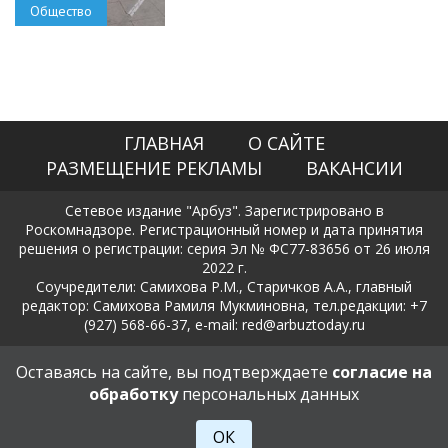
Общество
ГЛАВНАЯ
О САЙТЕ
РАЗМЕЩЕНИЕ РЕКЛАМЫ
ВАКАНСИИ
Сетевое издание "Арбуз". Зарегистрировано в
Роскомнадзоре. Регистрационный номер и дата принятия
решения о регистрации: серия Эл № ФС77-83656 от 26 июля
2022 г.
Соучредители: Самихова Р.М., Старичков А.А., главный
редактор: Самихова Рамиля Мукминовна, тел.редакции: +7
(927) 568-66-37, e-mail: red@arbuztoday.ru
Политика в отношении обработки и защиты персональных
Оставаясь на сайте, вы подтверждаете
согласие на
данных
обработку
персональных данных
18+
ОК