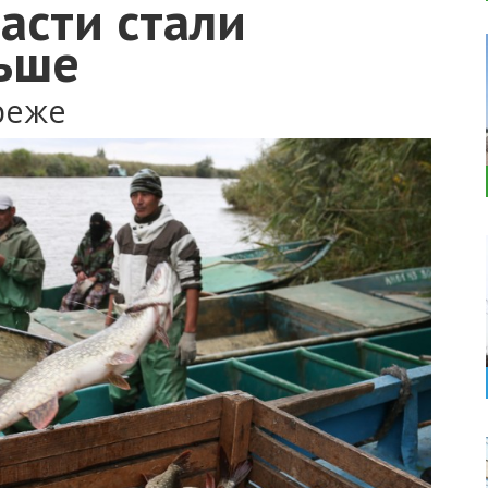
асти стали
ьше
реже