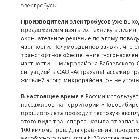
электробусы.
Производители электробусов
уже выхо
предложением взять их технику в лизинг 
окончательное решение по этому поводу
частности, Полумордвинов заявил, что е
транспортное обеспечение густонаселен
частности — микрорайона Бабаевского. С
ситуацией в ОАО «АстраханьПассажирТра
жителей этого микрорайона, он не уточн
В настоящее время
в России использует
пассажиров на территории «Новосибирск
прошлого лета проходит тестовую эксп
этого вида транспорта называют запас х
100 километров. Для сравнения, продол
автобусного маршрута №30 составляет о