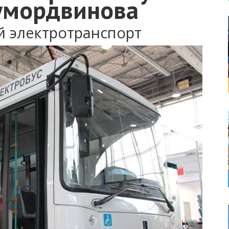
умордвинова
й электротранспорт