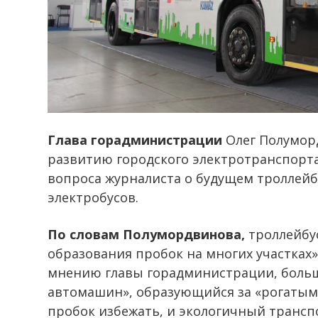
Глава горадминистрации
Олег Полумор
развитию городского электротранспорта
вопроса журналиста о будущем троллейб
электробусов.
По словам Полумордвинова,
троллейбус
образования пробок на многих участках
мнению главы горадминистрации, больш
автомашин», образующийся за «рогатыми»
пробок избежать, и экологичный трансп