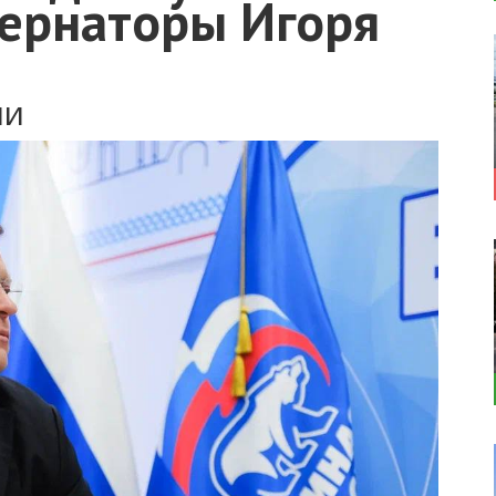
бернаторы Игоря
ии