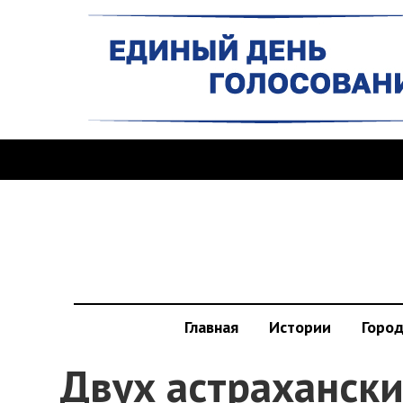
Главная
Истории
Горо
Двух астраханск