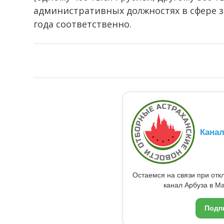
административных должностях в сфере з
года соответственно.
Кана
Остаемся на связи при от
канал Арбуза в Ma
Подп