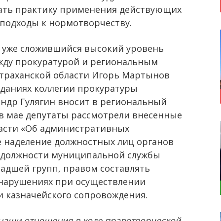
ать практику применения действующих
подходы к нормотворчеству.
т уже сложившийся высокий уровень
жду прокуратурой и региональным
страханской области Игорь Мартынов
еданиях коллегии прокуратуры
андр Гулягин вносит в региональный
 в мае депутаты рассмотрели внесенные
ласти «Об административных
 наделение должностных лиц органов
 должности муниципальной службы
ладшей групп, правом составлять
нарушениях при осуществлении
и казначейского сопровождения.
наши отношения в ходе правотворческой