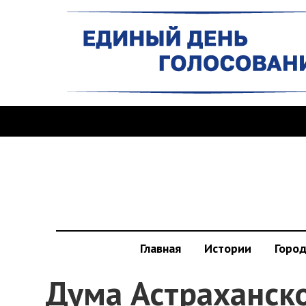
Главная
Истории
Горо
Дума Астраханско