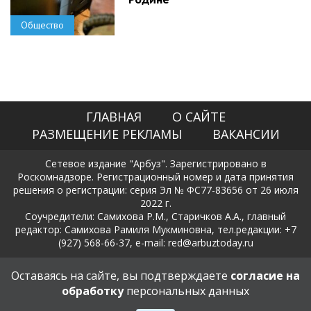
Общество
ГЛАВНАЯ
О САЙТЕ
РАЗМЕЩЕНИЕ РЕКЛАМЫ
ВАКАНСИИ
Сетевое издание "Арбуз". Зарегистрировано в
Роскомнадзоре. Регистрационный номер и дата принятия
решения о регистрации: серия Эл № ФС77-83656 от 26 июля
2022 г.
Соучредители: Самихова Р.М., Старичков А.А., главный
редактор: Самихова Рамиля Мукминовна, тел.редакции: +7
(927) 568-66-37, e-mail: red@arbuztoday.ru
Политика в отношении обработки и защиты персональных
Оставаясь на сайте, вы подтверждаете
согласие на
данных
обработку
персональных данных
18+