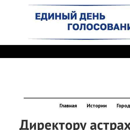
Главная
Истории
Горо
Директору астра